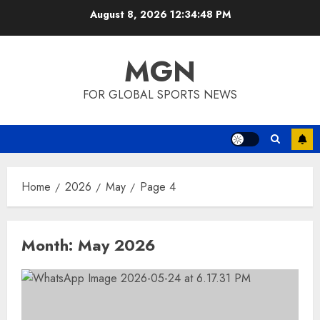
Skip
August 8, 2026
12:34:49 PM
to
content
MGN
FOR GLOBAL SPORTS NEWS
Home
2026
May
Page 4
Month:
May 2026