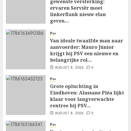
gewenste versterking:
ervaren Serviër moet
linkerflank nieuw elan
geven…
AUGUST 8, 2026
0
Psv
Van ideale twaalfde man naar
aanvoerder: Mauro Júnior
krijgt bij PSV een nieuwe en
belangrijke rol…
AUGUST 8, 2026
0
Psv
Grote opluchting in
Eindhoven: Alassane Pléa lijkt
klaar voor langverwachte
rentree bij PSV…
AUGUST 8, 2026
0
Psv