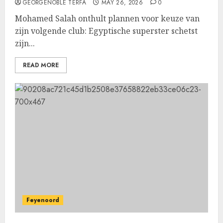
GEORGENOBLE TERFA
MAY 26, 2026
0
Mohamed Salah onthult plannen voor keuze van
zijn volgende club: Egyptische superster schetst
zijn...
READ MORE
Feyenoord