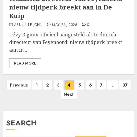
nieuw tijdperk breekt aan in De
Kuip
ASUK-NTE JOHN
MAY 26, 2026
0
Dévy Rigaux officieel aangesteld als technisch
directeur van Feyenoord: nieuw tijdperk breekt
aan in...
READ MORE
Posts
Previous
1
2
3
4
5
6
7
…
37
pagination
Next
SEARCH