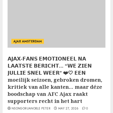
AJAX AMSTERDAM
𝗔𝗝𝗔𝗫-𝗙𝗔𝗡𝗦 𝗘𝗠𝗢𝗧𝗜𝗢𝗡𝗘𝗘𝗟 𝗡𝗔
𝗟𝗔𝗔𝗧𝗦𝗧𝗘 𝗕𝗘𝗥𝗜𝗖𝗛𝗧… “𝗪𝗘 𝗭𝗜𝗘𝗡
𝗝𝗨𝗟𝗟𝗜𝗘 𝗦𝗡𝗘𝗟 𝗪𝗘𝗘𝗥” ❤️🤍 𝗘𝗘𝗡
moeilijk seizoen, gebroken dromen,
kritiek van alle kanten… maar déze
boodschap van AFC Ajax raakt
supporters recht in het hart
NSONGORUANOBLE PETER
MAY 27, 2026
0