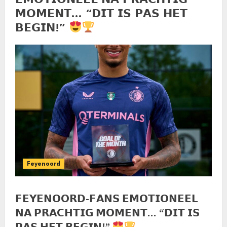
𝗠𝗢𝗠𝗘𝗡𝗧… “𝗗𝗜𝗧 𝗜𝗦 𝗣𝗔𝗦 𝗛𝗘𝗧
𝗕𝗘𝗚𝗜𝗡!”
Feyenoord
𝗙𝗘𝗬𝗘𝗡𝗢𝗢𝗥𝗗-𝗙𝗔𝗡𝗦 𝗘𝗠𝗢𝗧𝗜𝗢𝗡𝗘𝗘𝗟
𝗡𝗔 𝗣𝗥𝗔𝗖𝗛𝗧𝗜𝗚 𝗠𝗢𝗠𝗘𝗡𝗧… “𝗗𝗜𝗧 𝗜𝗦
𝗣𝗔𝗦 𝗛𝗘𝗧 𝗕𝗘𝗚𝗜𝗡!”