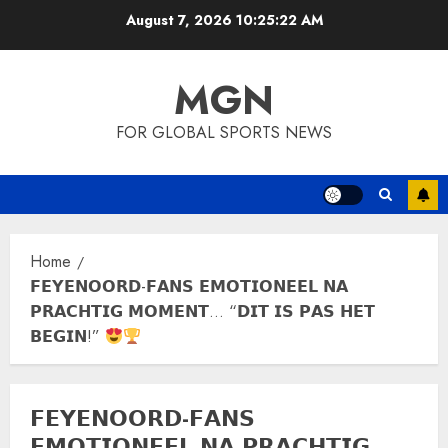
Skip
August 7, 2026
10:25:22 AM
to
content
MGN
FOR GLOBAL SPORTS NEWS
Home
𝗙𝗘𝗬𝗘𝗡𝗢𝗢𝗥𝗗-𝗙𝗔𝗡𝗦 𝗘𝗠𝗢𝗧𝗜𝗢𝗡𝗘𝗘𝗟 𝗡𝗔
𝗣𝗥𝗔𝗖𝗛𝗧𝗜𝗚 𝗠𝗢𝗠𝗘𝗡𝗧… “𝗗𝗜𝗧 𝗜𝗦 𝗣𝗔𝗦 𝗛𝗘𝗧
𝗕𝗘𝗚𝗜𝗡!”
𝗙𝗘𝗬𝗘𝗡𝗢𝗢𝗥𝗗-𝗙𝗔𝗡𝗦
𝗘𝗠𝗢𝗧𝗜𝗢𝗡𝗘𝗘𝗟 𝗡𝗔 𝗣𝗥𝗔𝗖𝗛𝗧𝗜𝗚