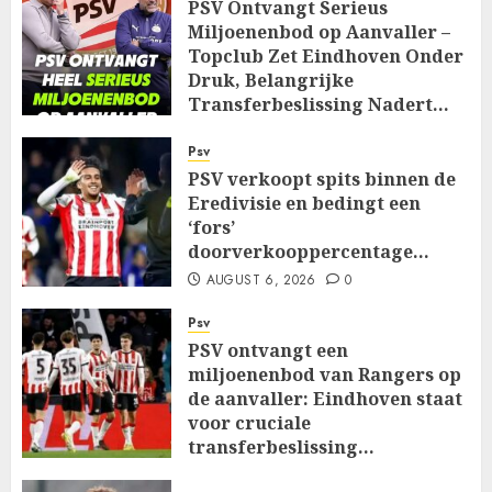
PSV Ontvangt Serieus
Miljoenenbod op Aanvaller –
Topclub Zet Eindhoven Onder
Druk, Belangrijke
Transferbeslissing Nadert…
AUGUST 7, 2026
0
Psv
PSV verkoopt spits binnen de
Eredivisie en bedingt een
‘fors’
doorverkooppercentage…
AUGUST 6, 2026
0
Psv
PSV ontvangt een
miljoenenbod van Rangers op
de aanvaller: Eindhoven staat
voor cruciale
transferbeslissing…
AUGUST 6, 2026
0