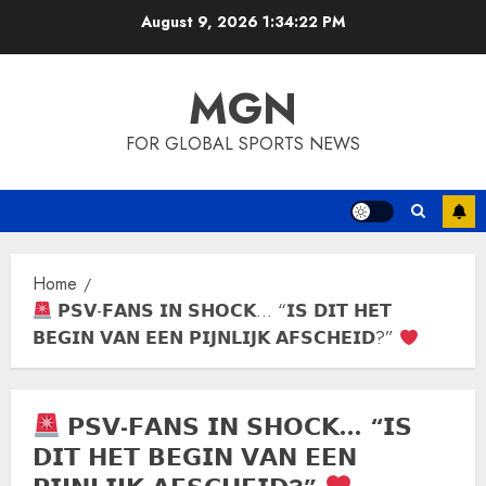
Skip
August 9, 2026
1:34:22 PM
to
content
MGN
FOR GLOBAL SPORTS NEWS
Home
𝗣𝗦𝗩-𝗙𝗔𝗡𝗦 𝗜𝗡 𝗦𝗛𝗢𝗖𝗞… “𝗜𝗦 𝗗𝗜𝗧 𝗛𝗘𝗧
𝗕𝗘𝗚𝗜𝗡 𝗩𝗔𝗡 𝗘𝗘𝗡 𝗣𝗜𝗝𝗡𝗟𝗜𝗝𝗞 𝗔𝗙𝗦𝗖𝗛𝗘𝗜𝗗?”
𝗣𝗦𝗩-𝗙𝗔𝗡𝗦 𝗜𝗡 𝗦𝗛𝗢𝗖𝗞… “𝗜𝗦
𝗗𝗜𝗧 𝗛𝗘𝗧 𝗕𝗘𝗚𝗜𝗡 𝗩𝗔𝗡 𝗘𝗘𝗡