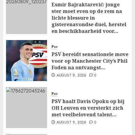
Esmir Bajraktarević: jonge
ster moet even op de rem na
lichte blessure in
gisterenavondse duel, herstel
en beschikbaarheid voor…
AUGUST 9, 2026
0
Psv
PSV bereidt sensationele move
voor op Manchester City’s Phil
Foden na ontvangst…
AUGUST 9, 2026
0
Psv
PSV haalt Davis Opoku op bij
OH Leuven en versterkt zich
met veelbelovend talent…
AUGUST 9, 2026
0