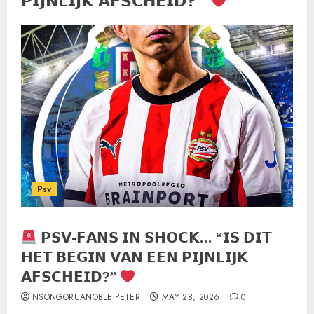
𝗣𝗜𝗝𝗡𝗟𝗜𝗝𝗞 𝗔𝗙𝗦𝗖𝗛𝗘𝗜𝗗?”
Psv
𝗣𝗦𝗩-𝗙𝗔𝗡𝗦 𝗜𝗡 𝗦𝗛𝗢𝗖𝗞… “𝗜𝗦 𝗗𝗜𝗧
𝗛𝗘𝗧 𝗕𝗘𝗚𝗜𝗡 𝗩𝗔𝗡 𝗘𝗘𝗡 𝗣𝗜𝗝𝗡𝗟𝗜𝗝𝗞
𝗔𝗙𝗦𝗖𝗛𝗘𝗜𝗗?”
NSONGORUANOBLE PETER
MAY 28, 2026
0