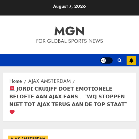
Skip
August 7, 2026
to
content
MGN
FOR GLOBAL SPORTS NEWS
Home
AJAX AMSTERDAM
𝗝𝗢𝗥𝗗𝗜 𝗖𝗥𝗨𝗜𝗝𝗙𝗙 𝗗𝗢𝗘𝗧 𝗘𝗠𝗢𝗧𝗜𝗢𝗡𝗘𝗟𝗘
𝗕𝗘𝗟𝗢𝗙𝗧𝗘 𝗔𝗔𝗡 𝗔𝗝𝗔𝗫-𝗙𝗔𝗡𝗦… “𝗪𝗜𝗝 𝗦𝗧𝗢𝗣𝗣𝗘𝗡
𝗡𝗜𝗘𝗧 𝗧𝗢𝗧 𝗔𝗝𝗔𝗫 𝗧𝗘𝗥𝗨𝗚 𝗔𝗔𝗡 𝗗𝗘 𝗧𝗢𝗣 𝗦𝗧𝗔𝗔𝗧”
AJAX AMSTERDAM