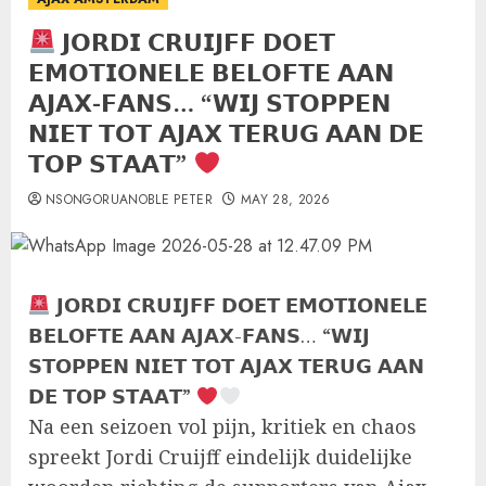
𝗝𝗢𝗥𝗗𝗜 𝗖𝗥𝗨𝗜𝗝𝗙𝗙 𝗗𝗢𝗘𝗧
𝗘𝗠𝗢𝗧𝗜𝗢𝗡𝗘𝗟𝗘 𝗕𝗘𝗟𝗢𝗙𝗧𝗘 𝗔𝗔𝗡
𝗔𝗝𝗔𝗫-𝗙𝗔𝗡𝗦… “𝗪𝗜𝗝 𝗦𝗧𝗢𝗣𝗣𝗘𝗡
𝗡𝗜𝗘𝗧 𝗧𝗢𝗧 𝗔𝗝𝗔𝗫 𝗧𝗘𝗥𝗨𝗚 𝗔𝗔𝗡 𝗗𝗘
𝗧𝗢𝗣 𝗦𝗧𝗔𝗔𝗧”
NSONGORUANOBLE PETER
MAY 28, 2026
𝗝𝗢𝗥𝗗𝗜 𝗖𝗥𝗨𝗜𝗝𝗙𝗙 𝗗𝗢𝗘𝗧 𝗘𝗠𝗢𝗧𝗜𝗢𝗡𝗘𝗟𝗘
𝗕𝗘𝗟𝗢𝗙𝗧𝗘 𝗔𝗔𝗡 𝗔𝗝𝗔𝗫-𝗙𝗔𝗡𝗦… “𝗪𝗜𝗝
𝗦𝗧𝗢𝗣𝗣𝗘𝗡 𝗡𝗜𝗘𝗧 𝗧𝗢𝗧 𝗔𝗝𝗔𝗫 𝗧𝗘𝗥𝗨𝗚 𝗔𝗔𝗡
𝗗𝗘 𝗧𝗢𝗣 𝗦𝗧𝗔𝗔𝗧”
Na een seizoen vol pijn, kritiek en chaos
spreekt Jordi Cruijff eindelijk duidelijke