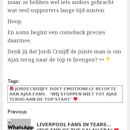
maar ze hebben wel iets anders gebracht
wat veel supporters lange tijd misten:
Hoop.
En soms begint een comeback precies
daarmee.
Denk jij dat Jordi Cruijff de juiste man is om
Ajax terug naar de top te brengen?
Tags:
𝗝𝗢𝗥𝗗𝗜 𝗖𝗥𝗨𝗜𝗝𝗙𝗙 𝗗𝗢𝗘𝗧 𝗘𝗠𝗢𝗧𝗜𝗢𝗡𝗘𝗟𝗘 𝗕𝗘𝗟𝗢𝗙𝗧𝗘
𝗔𝗔𝗡 𝗔𝗝𝗔𝗫-𝗙𝗔𝗡𝗦… “𝗪𝗜𝗝 𝗦𝗧𝗢𝗣𝗣𝗘𝗡 𝗡𝗜𝗘𝗧 𝗧𝗢𝗧 𝗔𝗝𝗔𝗫
𝗧𝗘𝗥𝗨𝗚 𝗔𝗔𝗡 𝗗𝗘 𝗧𝗢𝗣 𝗦𝗧𝗔𝗔𝗧”
Post
Previous
navigation
𝗟𝗜𝗩𝗘𝗥𝗣𝗢𝗢𝗟 𝗙𝗔𝗡𝗦 𝗜𝗡 𝗧𝗘𝗔𝗥𝗦…
Pre