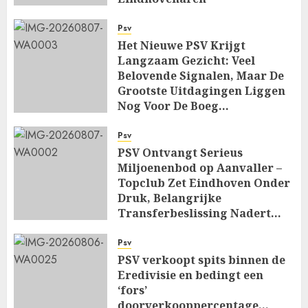
AUGUST 7, 2026
0
Psv
Het Nieuwe PSV Krijgt
Langzaam Gezicht: Veel
Belovende Signalen, Maar De
Grootste Uitdagingen Liggen
Nog Voor De Boeg…
AUGUST 7, 2026
0
Psv
PSV Ontvangt Serieus
Miljoenenbod op Aanvaller –
Topclub Zet Eindhoven Onder
Druk, Belangrijke
Transferbeslissing Nadert…
AUGUST 7, 2026
0
Psv
PSV verkoopt spits binnen de
Eredivisie en bedingt een
‘fors’
doorverkooppercentage…