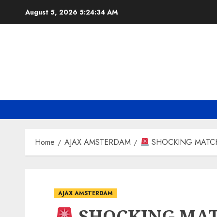
Skip
August 5, 2026
5:24:35 AM
to
content
Home
AJAX AMSTERDAM
SHOCKING MATCH UP
AJAX AMSTERDAM
SHOCKING MAT