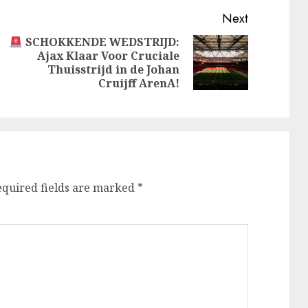
Next
SCHOKKENDE WEDSTRIJD:
Ajax Klaar Voor Cruciale
Next
Previous
Thuisstrijd in de Johan
post:
post:
Cruijff ArenA!
equired fields are marked
*