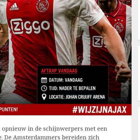
x
opnieuw in de schijnwerpers met een
tie. De Amsterdammers bereiden zich