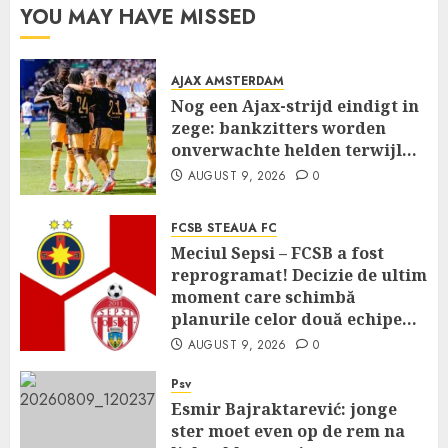
YOU MAY HAVE MISSED
AJAX AMSTERDAM
Nog een Ajax-strijd eindigt in
zege: bankzitters worden
onverwachte helden terwijl…
AUGUST 9, 2026
0
FCSB STEAUA FC
Meciul Sepsi – FCSB a fost
reprogramat! Decizie de ultim
moment care schimbă
planurile celor două echipe…
AUGUST 9, 2026
0
Psv
Esmir Bajraktarević: jonge
ster moet even op de rem na