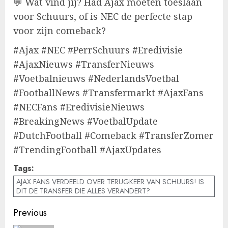
💬 Wat vind jij? Had Ajax moeten toeslaan
voor Schuurs, of is NEC de perfecte stap
voor zijn comeback?
#Ajax #NEC #PerrSchuurs #Eredivisie
#AjaxNieuws #TransferNieuws
#Voetbalnieuws #NederlandsVoetbal
#FootballNews #Transfermarkt #AjaxFans
#NECFans #EredivisieNieuws
#BreakingNews #VoetbalUpdate
#DutchFootball #Comeback #TransferZomer
#TrendingFootball #AjaxUpdates
Tags:
AJAX FANS VERDEELD OVER TERUGKEER VAN SCHUURS! IS
DIT DE TRANSFER DIE ALLES VERANDERT?
Post
Previous