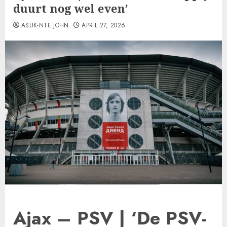
duurt nog wel even’
ASUK-NTE JOHN
APRIL 27, 2026
Ajax – PSV | ‘De PSV-