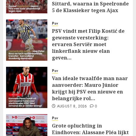
Sittard, waarna in Speelronde
5 de Klassieker tegen Ajax
Wacht…
Psv
AUGUST 8, 2026
0
PSV vindt met Filip Kostić de
gewenste versterking:
ervaren Serviër moet
linkerflank nieuw elan
geven…
AUGUST 8, 2026
0
Psv
Van ideale twaalfde man naar
aanvoerder: Mauro Júnior
krijgt bij PSV een nieuwe en
belangrijke rol…
AUGUST 8, 2026
0
Psv
Grote opluchting in
Eindhoven: Alassane Pléa lijkt