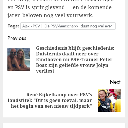
en PSV is springlevend — en de komende
jaren beloven nog veel vuurwerk.
Tags:
Ajax - PSV | ‘De PSV-heerschappij duurt nog wel even’
Post
Previous
navigation
Geschiedenis blijft geschiedenis:
Duisternis daalt neer over
Pre
Eindhoven nu PSV-trainer Peter
pos
Bosz zijn geliefde vrouw Jolyn
verliest
Next
René Eijkelkamp over PSV’s
Next
landstitel: “Dit is geen toeval, maar
post:
het begin van een nieuw tijdperk”