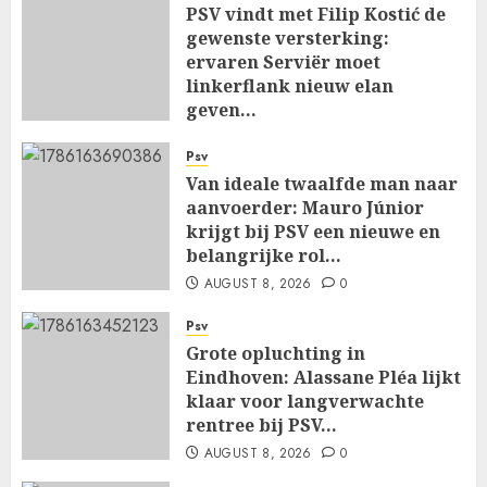
PSV vindt met Filip Kostić de
gewenste versterking:
ervaren Serviër moet
linkerflank nieuw elan
geven…
AUGUST 8, 2026
0
Psv
Van ideale twaalfde man naar
aanvoerder: Mauro Júnior
krijgt bij PSV een nieuwe en
belangrijke rol…
AUGUST 8, 2026
0
Psv
Grote opluchting in
Eindhoven: Alassane Pléa lijkt
klaar voor langverwachte
rentree bij PSV…
AUGUST 8, 2026
0