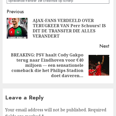
opvallende transfer zet Eredivisie op scherp
Post
Previous
navigation
AJAX-FANS VERDEELD OVER
TERUGKEER VAN Perr Schuurs! IS
Pre
DIT DE TRANSFER DIE ALLES
pos
VERANDERT
Next
BREAKING: PSV haalt Cody Gakpo
terug naar Eindhoven voor €40
Next
miljoen — een sensationele
post:
comeback die het Philips Stadion
doet daveren…
Leave a Reply
Your email address will not be published.
Required