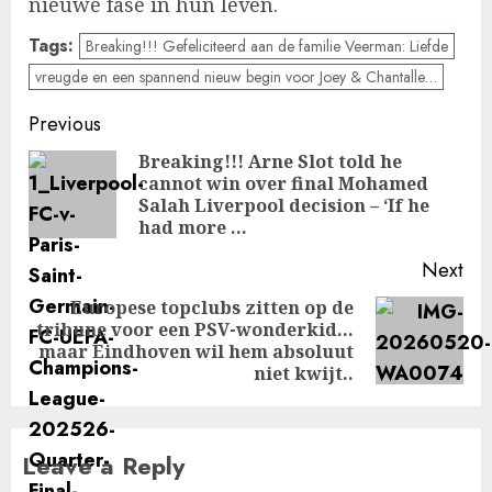
nieuwe fase in hun leven.
Tags:
Breaking!!! Gefeliciteerd aan de familie Veerman: Liefde
vreugde en een spannend nieuw begin voor Joey & Chantalle…
Post
Previous
navigation
Breaking!!! Arne Slot told he
cannot win over final Mohamed
Pre
Salah Liverpool decision – ‘If he
pos
had more …
Next
Europese topclubs zitten op de
tribune voor een PSV-wonderkid…
Next
maar Eindhoven wil hem absoluut
post:
niet kwijt..
Leave a Reply