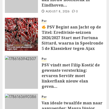
Eindhoven…
AUGUST 8, 2026
0
Psv
PSV Begint aan Jacht op de
Titel: Eredivisie-seizoen
2026/2027 Start met Fortuna
Sittard, waarna in Speelronde
5 de Klassieker tegen Ajax
Wacht…
Psv
AUGUST 8, 2026
0
PSV vindt met Filip Kostić de
gewenste versterking:
ervaren Serviër moet
linkerflank nieuw elan
geven…
AUGUST 8, 2026
0
Psv
Van ideale twaalfde man naar
aanvoerder: Mauro Júnior