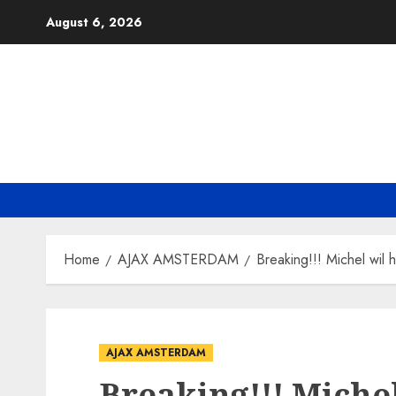
Skip
August 6, 2026
to
content
Home
AJAX AMSTERDAM
Breaking!!! Michel wil
AJAX AMSTERDAM
Breaking!!! Miche