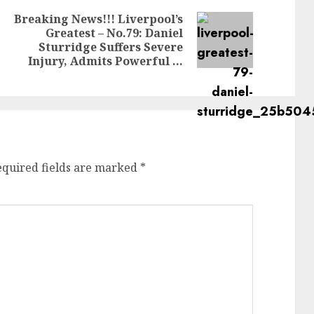
Breaking News!!! Liverpool’s
Greatest – No.79: Daniel
Next
Previous
Sturridge Suffers Severe
post:
post:
Injury, Admits Powerful …
equired fields are marked
*