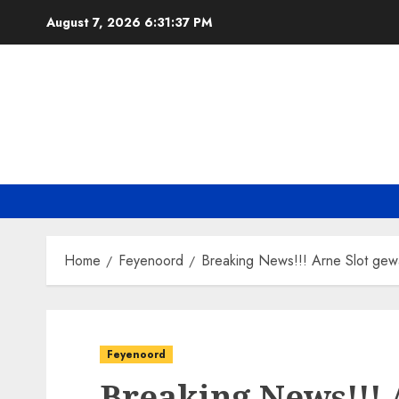
Skip
August 7, 2026
6:31:38 PM
to
content
Home
Feyenoord
Breaking News!!! Arne Slot gew
Feyenoord
Breaking News!!! 