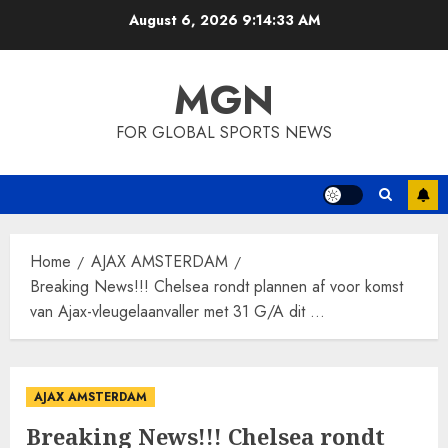
Skip
August 6, 2026
9:14:33 AM
to
content
MGN
FOR GLOBAL SPORTS NEWS
Home
AJAX AMSTERDAM
Breaking News!!! Chelsea rondt plannen af voor komst
van Ajax-vleugelaanvaller met 31 G/A dit …
AJAX AMSTERDAM
Breaking News!!! Chelsea rondt