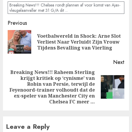
Breaking News!!! Chelsea rondt plannen af voor komst van Ajax-
vleugelaanvaller met 31 G/A dit ...
Post
Previous
navigation
Voetbalwereld in Shock: Arne Slot
Pre
Verliest Naar Verluidt Zijn Vrouw
pos
Tijdens Bevalling van Vierling
Next
Breaking News!!! Raheem Sterling
krijgt kritiek op ‘cynisme’ van
Robin van Persie, terwijl de
Next
Feyenoord-trainer volhoudt dat de
post:
ex-speler van Manchester City en
Chelsea FC meer …
Leave a Reply