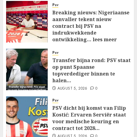
Psv
Breaking nieuws: Nigeriaanse
aanvaller tekent nieuw
contract bij PSV na
indrukwekkende
ontwikkeling… lees meer
AUGUST 5, 2026
0
Psv
Transfer bijna rond: PSV staat
op punt Spaanse
topverdediger binnen te
halen…
AUGUST 5, 2026
0
Psv
PSV dicht bij komst van Filip
Kostić: Ervaren Serviër staat
voor medische keuring en
contract tot 2028…
AUGUST 5, 2026
0