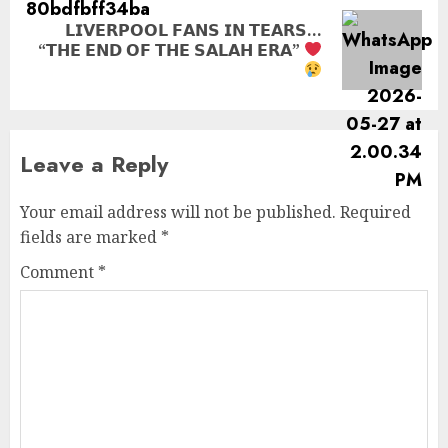
𝗟𝗜𝗩𝗘𝗥𝗣𝗢𝗢𝗟 𝗙𝗔𝗡𝗦 𝗜𝗡 𝗧𝗘𝗔𝗥𝗦…
Next
“𝗧𝗛𝗘 𝗘𝗡𝗗 𝗢𝗙 𝗧𝗛𝗘 𝗦𝗔𝗟𝗔𝗛 𝗘𝗥𝗔”
post:
Leave a Reply
Your email address will not be published.
Required
fields are marked
*
Comment
*