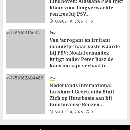
Eindhoven: Alassane Pléa lijkt
klaar voor langverwachte
rentree bij PSV…
AUGUST 8, 2026
0
Psv
Van ‘arrogant en irritant
mannetje’ naar vaste waarde
bij PSV: Noah Fernandez
krijgt onder Peter Bosz de
kans om zijn verhaal te
schrijven…
Psv
AUGUST 8, 2026
0
Nederlands International
Lutsharel Geertruida Sluit
Zich op Huurbasis aan bij
Eindhovense Reuzen…
AUGUST 8, 2026
0