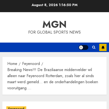
Skip
August 8, 2026
1:16:51 PM
to
content
MGN
FOR GLOBAL SPORTS NEWS
Home
Feyenoord
Breaking News!!! De Braziliaanse middenvelder wil
alleen naar Feyenoord Rotterdam, zoals hier al sinds
maart werd gemeld… en de onderhandelingen boeken
vooruitgang….
Feyenoord