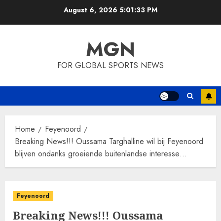
Skip
August 6, 2026
5:01:34 PM
to
content
MGN
FOR GLOBAL SPORTS NEWS
Home
Feyenoord
Breaking News!!! Oussama Targhalline wil bij Feyenoord
blijven ondanks groeiende buitenlandse interesse…
Feyenoord
Breaking News!!! Oussama