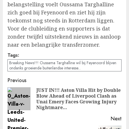
belangstelling voelt Oussama Targhalline
zich goed bij Feyenoord en ziet hij zijn
toekomst nog steeds in Rotterdam liggen.
Voor de clubleiding en supporters is dat
zonder twijfel uitstekend nieuws in aanloop
naar een belangrijke transferzomer.
Tags:
Breaking News!!! Oussama Targhalline wil bij Feyenoord blijven
ondanks groeiende buitenlandse interesse...
Post
Previous
navigation
JUST IN!!! Aston Villa Hit by Double
Blow Ahead of Liverpool Clash as
Pre
Unai Emery Faces Growing Injury
pos
Nightmare…
Next