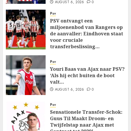
AUGUST 6, 2026
0
Psv
PSV ontvangt een
miljoenenbod van Rangers op
de aanvaller: Eindhoven staat
voor cruciale
transferbeslissing…
AUGUST 6, 2026
0
Psv
Youri Baas van Ajax naar PSV?
‘Als hij echt buiten de boot
valt…
AUGUST 6, 2026
0
Psv
Sensationele Transfer-Schok:
Guus Til Maakt Droom- en
Twijfelstap naar Ajax met