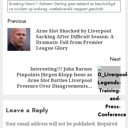
Breaking News!!! Raheem Sterling gearresteerd en beschuldigd
na incident op snelweg: voetbalwereld reageert geschokt...
Post
Previous
navigation
Arne Slot Shocked by Liverpool
Sacking After Difficult Season: A
Pre
Dramatic Fall from Premier
pos
League Glory
Next
Interesting!!! John Barnes
Pinpoints Jürgen Klopp Issue as
Next
Arne Slot Battles Liverpool
post:
Pressure Over Disagreements…
Leave a Reply
Your email address will not be published.
Required