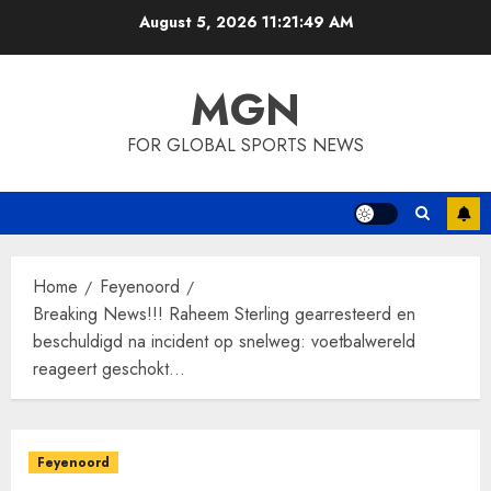
Skip
August 5, 2026
11:21:49 AM
to
content
MGN
FOR GLOBAL SPORTS NEWS
Home
Feyenoord
Breaking News!!! Raheem Sterling gearresteerd en
beschuldigd na incident op snelweg: voetbalwereld
reageert geschokt…
Feyenoord