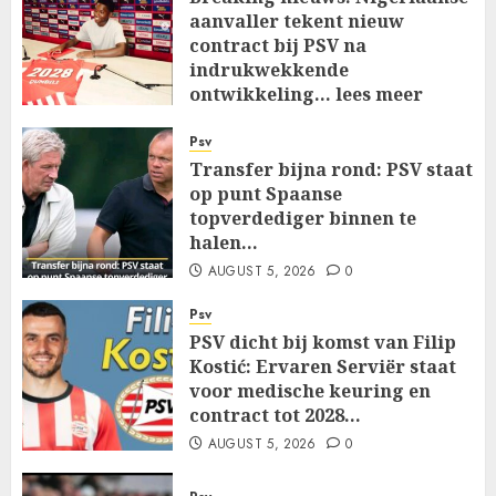
aanvaller tekent nieuw
contract bij PSV na
indrukwekkende
ontwikkeling… lees meer
AUGUST 5, 2026
0
Psv
Transfer bijna rond: PSV staat
op punt Spaanse
topverdediger binnen te
halen…
AUGUST 5, 2026
0
Psv
PSV dicht bij komst van Filip
Kostić: Ervaren Serviër staat
voor medische keuring en
contract tot 2028…
AUGUST 5, 2026
0