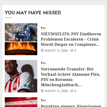
YOU MAY HAVE MISSED
Psv
NIEUWSFLITS: PSV Eindhoven
Problemen Escaleren – Crisis
Wordt Dieper en Complexer…
AUGUST 5, 2026
0
Psv
Verrassende Transfer: Het
Verhaal Achter Alassane Pléa,
PSV en Borussia
Mönchengladbach…
AUGUST 5, 2026
0
Psv
Breaking nieuws: Nigeriaanse