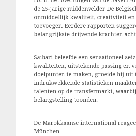
rol in het overtuigen van de Bayern-di
de 25-jarige middenvelder. De Belgisch
onmiddellijk kwaliteit, creativiteit 
toevoegen. Eerdere rapporten sugger
belangrijkste drijvende krachten acht
Saibari beleefde een sensationeel sei
kwaliteiten, uitstekende passing en
doelpunten te maken, groeide hij uit t
indrukwekkende statistieken maakte
talenten op de transfermarkt, waarbi
belangstelling toonden.
De Marokkaanse international reagee
München.