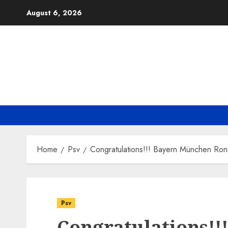
Skip
August 6, 2026
to
content
Home
Psv
Congratulations!!! Bayern München Ron
Psv
Congratulations!