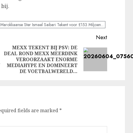
bij.
arokkaanse Ster Ismael Saibari Tekent voor £153 Miljoen...
Next
MEXX TEKENT BIJ PSV: DE
DEAL ROND MEXX MEERDINK
Previous
Next
VEROORZAAKT ENORME
post:
…
post:
MEDIAHYPE EN DOMINEERT
DE VOETBALWERELD…
equired fields are marked
*