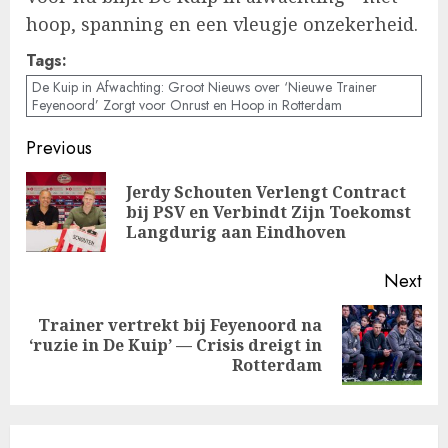
hoop, spanning en een vleugje onzekerheid.
Tags:
De Kuip in Afwachting: Groot Nieuws over ‘Nieuwe Trainer
Feyenoord’ Zorgt voor Onrust en Hoop in Rotterdam
Post
Previous
navigation
Jerdy Schouten Verlengt Contract
Pre
bij PSV en Verbindt Zijn Toekomst
pos
Langdurig aan Eindhoven
Next
Trainer vertrekt bij Feyenoord na
Next
‘ruzie in De Kuip’ — Crisis dreigt in
post:
Rotterdam