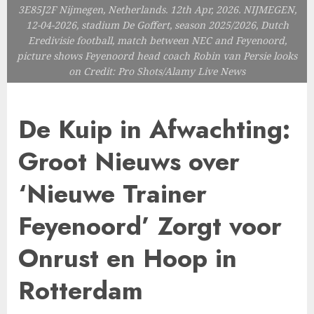
3E85J2F Nijmegen, Netherlands. 12th Apr, 2026. NIJMEGEN,
12-04-2026, stadium De Goffert, season 2025/2026, Dutch
Eredivisie football, match between NEC and Feyenoord,
picture shows Feyenoord head coach Robin van Persie looks
on Credit: Pro Shots/Alamy Live News
De Kuip in Afwachting:
Groot Nieuws over
‘Nieuwe Trainer
Feyenoord’ Zorgt voor
Onrust en Hoop in
Rotterdam