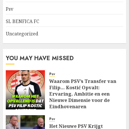
Psv
SL BENFICA FC
Uncategorized
YOU MAY HAVE MISSED
Psv
Waarom PSV’s Transfer van
Filip… Kostić Opvalt:
Ervaring, Ambitie en een
Nieuwe Dimensie voor de
Eindhovenaren
AUGUST 7, 2026
0
Psv
Het Nieuwe PSV Krijgt