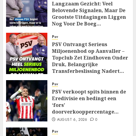
Langzaam Gezicht: Veel
Belovende Signalen, Maar De
Grootste Uitdagingen Liggen
Nog Voor De Boeg…
AUGUST 7, 2026
0
Psv
PSV Ontvangt Serieus
Miljoenenbod op Aanvaller –
Topclub Zet Eindhoven Onder
Druk, Belangrijke
Transferbeslissing Nadert…
AUGUST 7, 2026
0
Psv
PSV verkoopt spits binnen de
Eredivisie en bedingt een
‘fors’
doorverkooppercentage…
AUGUST 6, 2026
0
Psv