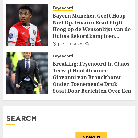
Feyenoord
Bayern München Geeft Hoop
Niet Op: Givairo Read Blijft
Hoog op de Wensenlijst van de
Duitse Rekordkampioen…
JULY 30, 2026
0
Feyenoord
Breaking: Feyenoord in Chaos
Terwijl Hoofdtrainer
Giovanni van Bronckhorst
Onder Toenemende Druk
Staat Door Berichten Over Een
Machtige Interne…
JULY 14, 2026
0
SEARCH
SEARCH