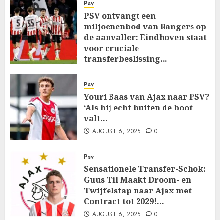
Psv
PSV ontvangt een
miljoenenbod van Rangers op
de aanvaller: Eindhoven staat
voor cruciale
transferbeslissing…
AUGUST 6, 2026
0
Psv
Youri Baas van Ajax naar PSV?
‘Als hij echt buiten de boot
valt…
AUGUST 6, 2026
0
Psv
Sensationele Transfer-Schok:
Guus Til Maakt Droom- en
Twijfelstap naar Ajax met
Contract tot 2029!…
AUGUST 6, 2026
0