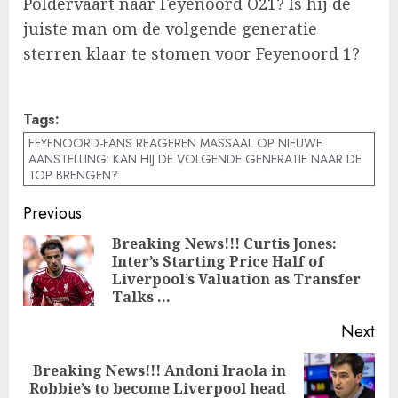
Poldervaart naar Feyenoord O21? Is hij de
juiste man om de volgende generatie
sterren klaar te stomen voor Feyenoord 1?
Tags:
FEYENOORD-FANS REAGEREN MASSAAL OP NIEUWE
AANSTELLING: KAN HIJ DE VOLGENDE GENERATIE NAAR DE
TOP BRENGEN?
Post
Previous
navigation
Breaking News!!! Curtis Jones:
Inter’s Starting Price Half of
Pre
Liverpool’s Valuation as Transfer
pos
Talks …
Next
Breaking News!!! Andoni Iraola in
Next
Robbie’s to become Liverpool head