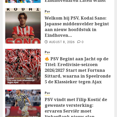
Eindhovenaren Laten Winst
Glippen in Openingsduel…
Psv
AUGUST 8, 2026
0
Welkom bij PSV, Kodai Sano:
Japanse middenvelder begint
aan nieuw hoofdstuk in
Eindhoven…
AUGUST 8, 2026
0
Psv
PSV Begint aan Jacht op de
Titel: Eredivisie-seizoen
2026/2027 Start met Fortuna
Sittard, waarna in Speelronde
5 de Klassieker tegen Ajax
Wacht…
Psv
AUGUST 8, 2026
0
PSV vindt met Filip Kostić de
gewenste versterking:
ervaren Serviër moet
linkerflank nieuw elan