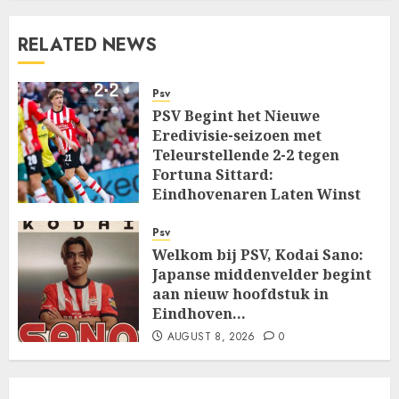
RELATED NEWS
Psv
PSV Begint het Nieuwe
Eredivisie-seizoen met
Teleurstellende 2-2 tegen
Fortuna Sittard:
Eindhovenaren Laten Winst
Glippen in Openingsduel…
Psv
AUGUST 8, 2026
0
Welkom bij PSV, Kodai Sano:
Japanse middenvelder begint
aan nieuw hoofdstuk in
Eindhoven…
AUGUST 8, 2026
0