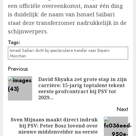
een officiële overeenkomst, maar één ding
is duidelijk: de naam van Ismael Saibari
staat deze transferzomer nadrukkelijk in de
schijnwerpers.
Tags:
Ismael Saibari dicht bij spectaculaire transfer naar Bayern
München:
Post
Previous
navigation
David Shyaka zet grote stap in zijn
carrière: 15-jarig toptalent tekent
Pre
eerste profcontract bij PSV tot
pos
2029…
Next
Sven Mijnans maakt direct indruk
bij PSV: Peter Bosz lovend over
Next
nieuwe middenvelder na eerste
post: