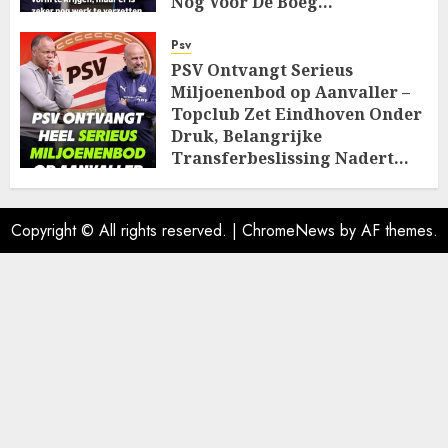
Nog Voor De Boeg…
AUGUST 7, 2026
0
Psv
PSV Ontvangt Serieus
Miljoenenbod op Aanvaller –
Topclub Zet Eindhoven Onder
Druk, Belangrijke
Transferbeslissing Nadert…
AUGUST 7, 2026
0
Copyright © All rights reserved.
|
ChromeNews
by AF themes.