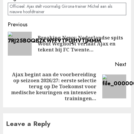
Officieel: Ajax stelt voormalig Girona-trainer Míchel aan als
nieuwe hoofdtrainer
Post
Previous
navigation
Breaking News: Nederlandse spits
Pre
Wout Weghorst verlaat Ajax en
pos
tekent bij FC Twente…
Next
Ajax begint aan de voorbereiding
op seizoen 2026/27: eerste selectie
Next
terug op De Toekomst voor
post:
medische keuringen en intensieve
trainingen…
Leave a Reply