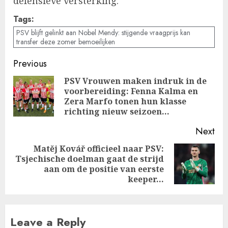
defensieve versterking.
Tags:
PSV blijft gelinkt aan Nobel Mendy: stijgende vraagprijs kan
transfer deze zomer bemoeilijken
Post
Previous
navigation
PSV Vrouwen maken indruk in de
voorbereiding: Fenna Kalma en
Pre
Zera Marfo tonen hun klasse
pos
richting nieuw seizoen…
Next
Matěj Kovář officieel naar PSV:
Tsjechische doelman gaat de strijd
Next
aan om de positie van eerste
post:
keeper…
Leave a Reply