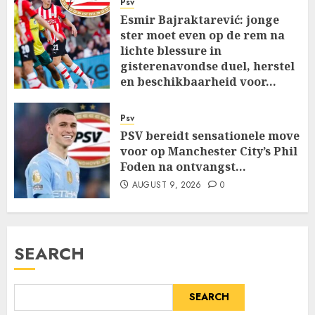
Psv
Esmir Bajraktarević: jonge
ster moet even op de rem na
lichte blessure in
gisterenavondse duel, herstel
en beschikbaarheid voor…
AUGUST 9, 2026
0
Psv
PSV bereidt sensationele move
voor op Manchester City’s Phil
Foden na ontvangst…
AUGUST 9, 2026
0
SEARCH
SEARCH