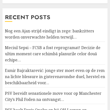
RECENT POSTS
Nog een Ajax-strijd eindigt in zege: bankzitters
worden onverwachte helden terwijl…
Meciul Sepsi – FCSB a fost reprogramat! Decizie de
ultim moment care schimbă planurile celor două
echipe…
Esmir Bajraktarević: jonge ster moet even op de rem
na lichte blessure in gisterenavondse duel, herstel en
beschikbaarheid voor…
PSV bereidt sensationele move voor op Manchester
City’s Phil Foden na ontvangst…
PSV haalt Davis Opoku op bij OH Leuven en