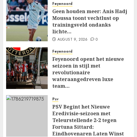
Feyenoord
Geen houden meer: Anis Hadj
Moussa toont vechtlust op
trainingsveld ondanks
lichte…
AUGUST 9, 2026
0
Feyenoord
Feyenoord opent het nieuwe
seizoen in stijl met
revolutionaire
wateraangedreven luxe
team…
AUGUST 9, 2026
0
Psv
PSV Begint het Nieuwe
Eredivisie-seizoen met
Teleurstellende 2-2 tegen
Fortuna Sittard:
Eindhovenaren Laten Winst