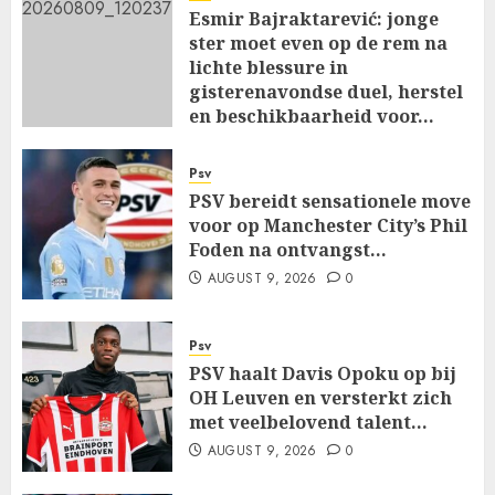
Esmir Bajraktarević: jonge
ster moet even op de rem na
lichte blessure in
gisterenavondse duel, herstel
en beschikbaarheid voor…
AUGUST 9, 2026
0
Psv
PSV bereidt sensationele move
voor op Manchester City’s Phil
Foden na ontvangst…
AUGUST 9, 2026
0
Psv
PSV haalt Davis Opoku op bij
OH Leuven en versterkt zich
met veelbelovend talent…
AUGUST 9, 2026
0