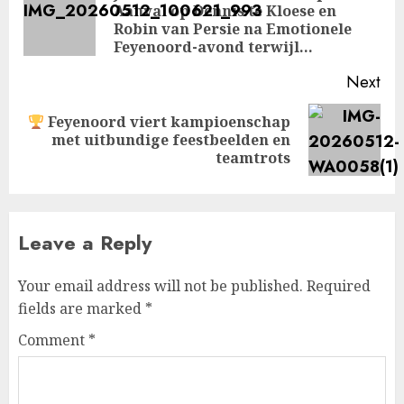
Aanval op Dennis te Kloese en
Pre
Robin van Persie na Emotionele
pos
Feyenoord-avond terwijl…
Next
Feyenoord viert kampioenschap
Next
met uitbundige feestbeelden en
post:
teamtrots
Leave a Reply
Your email address will not be published.
Required
fields are marked
*
Comment
*