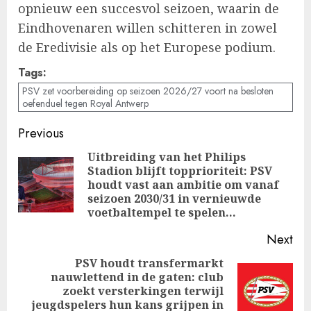
opnieuw een succesvol seizoen, waarin de
Eindhovenaren willen schitteren in zowel
de Eredivisie als op het Europese podium.
Tags:
PSV zet voorbereiding op seizoen 2026/27 voort na besloten
oefenduel tegen Royal Antwerp
Post
Previous
navigation
Uitbreiding van het Philips
Stadion blijft topprioriteit: PSV
Pre
houdt vast aan ambitie om vanaf
pos
seizoen 2030/31 in vernieuwde
voetbaltempel te spelen…
Next
PSV houdt transfermarkt
nauwlettend in de gaten: club
Next
zoekt versterkingen terwijl
post:
jeugdspelers hun kans grijpen in