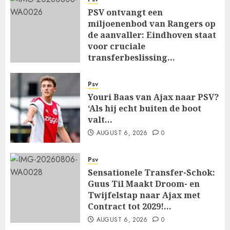
PSV ontvangt een
miljoenenbod van Rangers op
de aanvaller: Eindhoven staat
voor cruciale
transferbeslissing…
AUGUST 6, 2026
0
Psv
Youri Baas van Ajax naar PSV?
‘Als hij echt buiten de boot
valt…
AUGUST 6, 2026
0
Psv
Sensationele Transfer-Schok:
Guus Til Maakt Droom- en
Twijfelstap naar Ajax met
Contract tot 2029!…
AUGUST 6, 2026
0