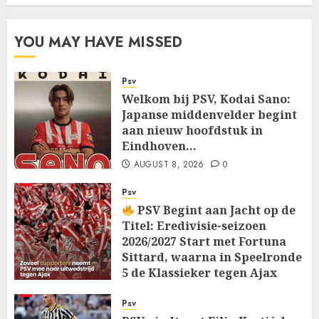
YOU MAY HAVE MISSED
Psv
Welkom bij PSV, Kodai Sano:
Japanse middenvelder begint
aan nieuw hoofdstuk in
Eindhoven…
AUGUST 8, 2026
0
Psv
PSV Begint aan Jacht op de
Titel: Eredivisie-seizoen
2026/2027 Start met Fortuna
Sittard, waarna in Speelronde
5 de Klassieker tegen Ajax
Wacht…
Psv
AUGUST 8, 2026
0