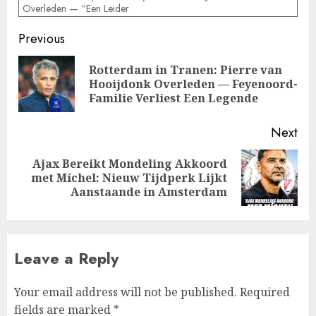
Overleden — “Een Leider
Post
Previous
navigation
Rotterdam in Tranen: Pierre van
Pre
Hooijdonk Overleden — Feyenoord-
pos
Familie Verliest Een Legende
Next
Ajax Bereikt Mondeling Akkoord
Next
met Míchel: Nieuw Tijdperk Lijkt
post:
Aanstaande in Amsterdam
Leave a Reply
Your email address will not be published.
Required
fields are marked
*