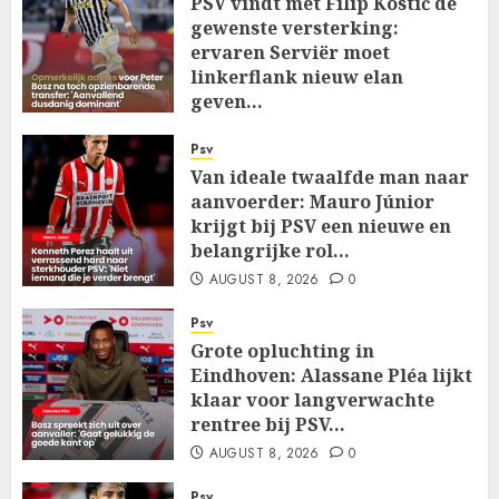
PSV vindt met Filip Kostić de
gewenste versterking:
ervaren Serviër moet
linkerflank nieuw elan
geven…
AUGUST 8, 2026
0
Psv
Van ideale twaalfde man naar
aanvoerder: Mauro Júnior
krijgt bij PSV een nieuwe en
belangrijke rol…
AUGUST 8, 2026
0
Psv
Grote opluchting in
Eindhoven: Alassane Pléa lijkt
klaar voor langverwachte
rentree bij PSV…
AUGUST 8, 2026
0
Psv