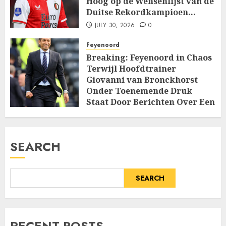
Hoog op de Wensenlijst van de
Duitse Rekordkampioen…
JULY 30, 2026
0
Feyenoord
Breaking: Feyenoord in Chaos
Terwijl Hoofdtrainer
Giovanni van Bronckhorst
Onder Toenemende Druk
Staat Door Berichten Over Een
Machtige Interne…
JULY 14, 2026
0
SEARCH
SEARCH
RECENT POSTS