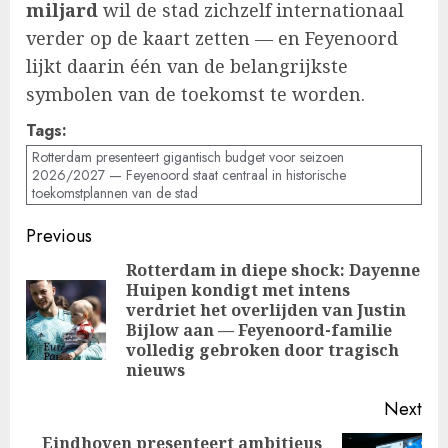
miljard
wil de stad zichzelf internationaal
verder op de kaart zetten — en Feyenoord
lijkt daarin één van de belangrijkste
symbolen van de toekomst te worden.
Tags:
Rotterdam presenteert gigantisch budget voor seizoen
2026/2027 — Feyenoord staat centraal in historische
toekomstplannen van de stad
Post
Previous
navigation
Rotterdam in diepe shock: Dayenne
Huipen kondigt met intens
verdriet het overlijden van Justin
Pre
Bijlow aan — Feyenoord-familie
pos
volledig gebroken door tragisch
nieuws
Next
Eindhoven presenteert ambitieus