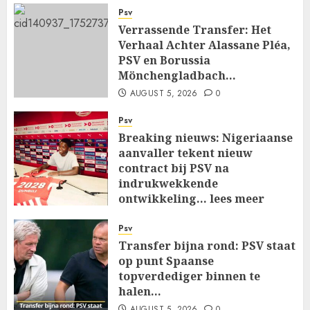
Psv
Verrassende Transfer: Het
Verhaal Achter Alassane Pléa,
PSV en Borussia
Mönchengladbach…
AUGUST 5, 2026
0
Psv
Breaking nieuws: Nigeriaanse
aanvaller tekent nieuw
contract bij PSV na
indrukwekkende
ontwikkeling… lees meer
AUGUST 5, 2026
0
Psv
Transfer bijna rond: PSV staat
op punt Spaanse
topverdediger binnen te
halen…
AUGUST 5, 2026
0