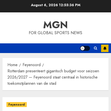
Skip
August 6, 2026
12:55:38 PM
to
content
MGN
FOR GLOBAL SPORTS NEWS
Home
Feyenoord
Rotterdam presenteert gigantisch budget voor seizoen
2026/2027 — Feyenoord staat centraal in historische
toekomstplannen van de stad
Feyenoord