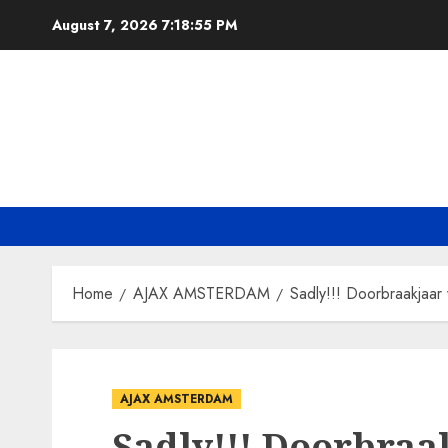
Skip
August 7, 2026
7:18:57 PM
to
content
Home
AJAX AMSTERDAM
Sadly!!! Doorbraakjaar
AJAX AMSTERDAM
Sadly!!! Doorbraa