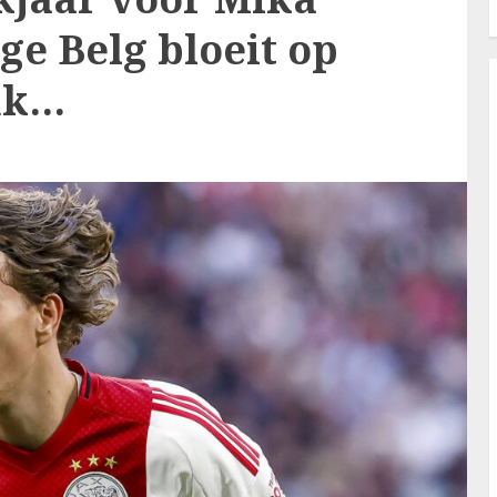
nge Belg bloeit op
uk…