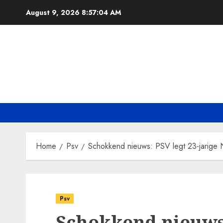
Skip
August 9, 2026
8:57:05 AM
to
content
Home
Psv
Schokkend nieuws: PSV legt 23-jarige
Psv
Schokkend nieuws: