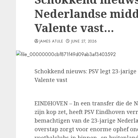
Nederlandse midd
Valente vast…
JAMES ATULE
JUNE 27, 2026
Schokkend nieuws: PSV legt 23-jarig
Valente vast
EINDHOVEN – In een transfer die de N
zijn kop zet, heeft PSV Eindhoven ve
bemachtigen van de 23-jarige Nederl
overstap zorgt voor enorme ophef ond
voetbalclubs in binnen- en buitenlan