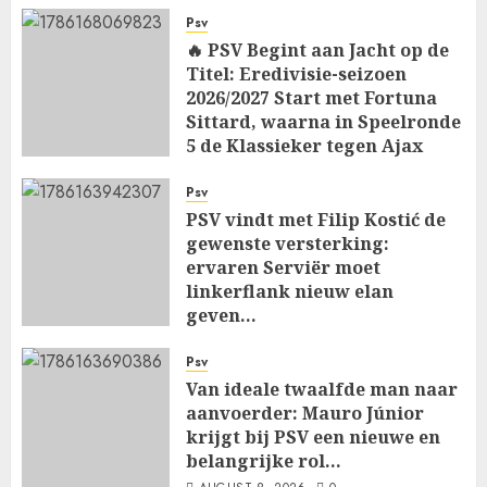
Psv
🔥 PSV Begint aan Jacht op de
Titel: Eredivisie-seizoen
2026/2027 Start met Fortuna
Sittard, waarna in Speelronde
5 de Klassieker tegen Ajax
Wacht…
Psv
AUGUST 8, 2026
0
PSV vindt met Filip Kostić de
gewenste versterking:
ervaren Serviër moet
linkerflank nieuw elan
geven…
AUGUST 8, 2026
0
Psv
Van ideale twaalfde man naar
aanvoerder: Mauro Júnior
krijgt bij PSV een nieuwe en
belangrijke rol…