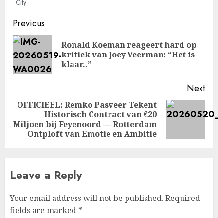
City
Post
Previous
navigation
Ronald Koeman reageert hard op
Pre
kritiek van Joey Veerman: “Het is
pos
klaar..”
Next
OFFICIEEL: Remko Pasveer Tekent
Historisch Contract van €20
Next
Miljoen bij Feyenoord — Rotterdam
post:
Ontploft van Emotie en Ambitie
Leave a Reply
Your email address will not be published.
Required
fields are marked
*