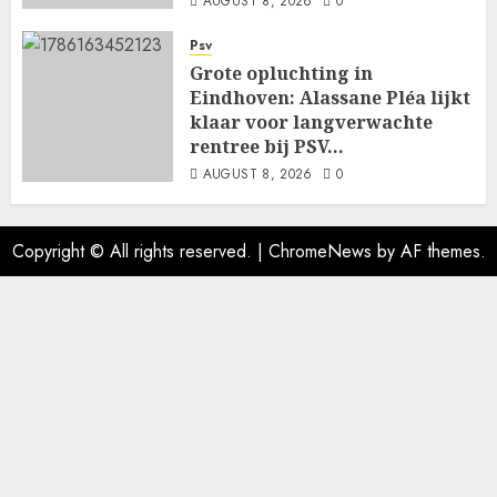
AUGUST 8, 2026
0
Psv
Grote opluchting in
Eindhoven: Alassane Pléa lijkt
klaar voor langverwachte
rentree bij PSV…
AUGUST 8, 2026
0
Copyright © All rights reserved.
|
ChromeNews
by AF themes.