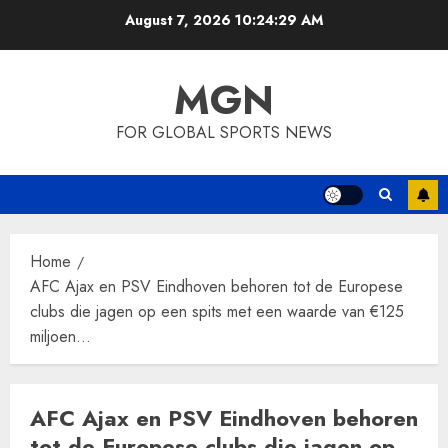
Skip
August 7, 2026
10:24:29 AM
to
content
MGN
FOR GLOBAL SPORTS NEWS
Home
AFC Ajax en PSV Eindhoven behoren tot de Europese
clubs die jagen op een spits met een waarde van €125
miljoen…
AFC Ajax en PSV Eindhoven behoren
tot de Europese clubs die jagen op