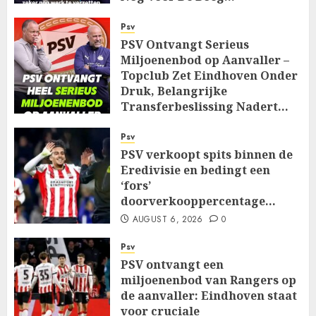
AUGUST 7, 2026
0
Psv
PSV Ontvangt Serieus
Miljoenenbod op Aanvaller –
Topclub Zet Eindhoven Onder
Druk, Belangrijke
Transferbeslissing Nadert…
AUGUST 7, 2026
0
Psv
PSV verkoopt spits binnen de
Eredivisie en bedingt een
‘fors’
doorverkooppercentage…
AUGUST 6, 2026
0
Psv
PSV ontvangt een
miljoenenbod van Rangers op
de aanvaller: Eindhoven staat
voor cruciale