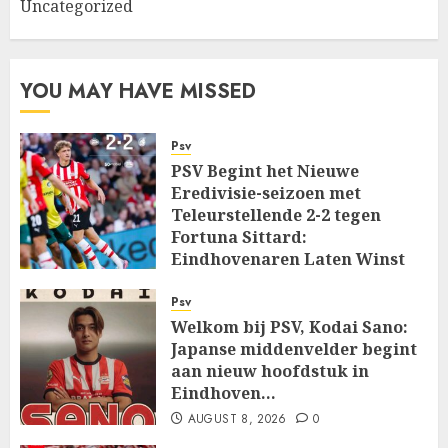
Uncategorized
YOU MAY HAVE MISSED
Psv
PSV Begint het Nieuwe
Eredivisie-seizoen met
Teleurstellende 2-2 tegen
Fortuna Sittard:
Eindhovenaren Laten Winst
Glippen in Openingsduel…
Psv
AUGUST 8, 2026
0
Welkom bij PSV, Kodai Sano:
Japanse middenvelder begint
aan nieuw hoofdstuk in
Eindhoven…
AUGUST 8, 2026
0