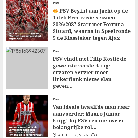
Psv
PSV Begint aan Jacht op de
Titel: Eredivisie-seizoen
2026/2027 Start met Fortuna
Sittard, waarna in Speelronde
5 de Klassieker tegen Ajax
Wacht…
Psv
AUGUST 8, 2026
0
PSV vindt met Filip Kostić de
gewenste versterking:
ervaren Serviër moet
linkerflank nieuw elan
geven…
AUGUST 8, 2026
0
Psv
Van ideale twaalfde man naar
aanvoerder: Mauro Júnior
krijgt bij PSV een nieuwe en
belangrijke rol…
AUGUST 8, 2026
0