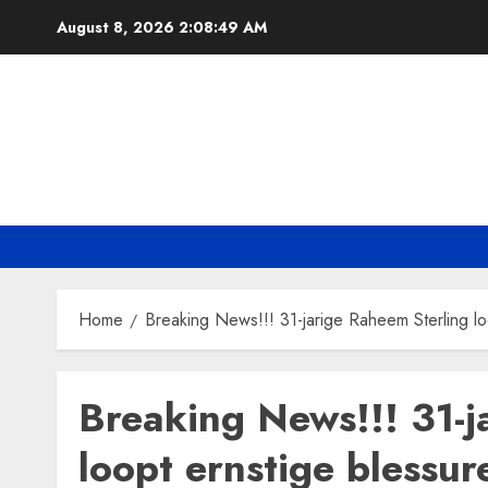
Skip
August 8, 2026
2:08:49 AM
to
content
Home
Breaking News!!! 31-jarige Raheem Sterling lo
Breaking News!!! 31-j
loopt ernstige blessur