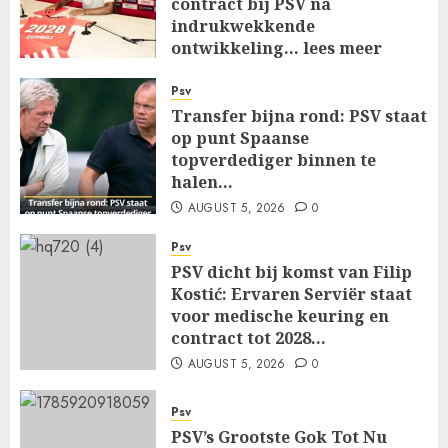
contract bij PSV na
indrukwekkende
ontwikkeling… lees meer
AUGUST 5, 2026
0
Psv
Transfer bijna rond: PSV staat
op punt Spaanse
topverdediger binnen te
halen…
AUGUST 5, 2026
0
Psv
PSV dicht bij komst van Filip
Kostić: Ervaren Serviër staat
voor medische keuring en
contract tot 2028…
AUGUST 5, 2026
0
Psv
PSV’s Grootste Gok Tot Nu