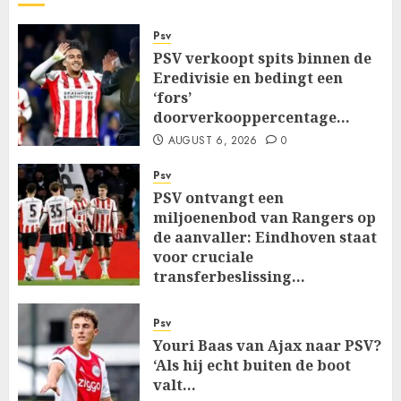
Psv
PSV verkoopt spits binnen de
Eredivisie en bedingt een
‘fors’
doorverkooppercentage…
AUGUST 6, 2026
0
Psv
PSV ontvangt een
miljoenenbod van Rangers op
de aanvaller: Eindhoven staat
voor cruciale
transferbeslissing…
AUGUST 6, 2026
0
Psv
Youri Baas van Ajax naar PSV?
‘Als hij echt buiten de boot
valt…