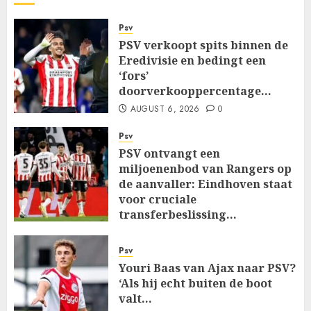
Psv
PSV verkoopt spits binnen de
Eredivisie en bedingt een
‘fors’
doorverkooppercentage…
AUGUST 6, 2026
0
Psv
PSV ontvangt een
miljoenenbod van Rangers op
de aanvaller: Eindhoven staat
voor cruciale
transferbeslissing…
AUGUST 6, 2026
0
Psv
Youri Baas van Ajax naar PSV?
‘Als hij echt buiten de boot
valt…