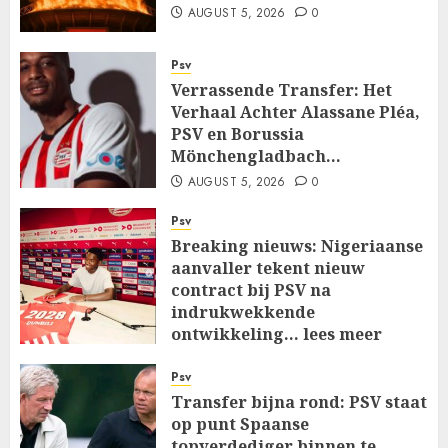
AUGUST 5, 2026
0
Psv
Verrassende Transfer: Het
Verhaal Achter Alassane Pléa,
PSV en Borussia
Mönchengladbach…
AUGUST 5, 2026
0
Psv
Breaking nieuws: Nigeriaanse
aanvaller tekent nieuw
contract bij PSV na
indrukwekkende
ontwikkeling… lees meer
AUGUST 5, 2026
0
Psv
Transfer bijna rond: PSV staat
op punt Spaanse
topverdediger binnen te