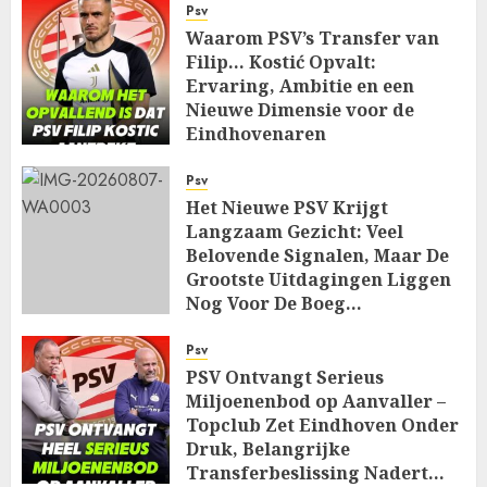
Psv
Waarom PSV’s Transfer van
Filip… Kostić Opvalt:
Ervaring, Ambitie en een
Nieuwe Dimensie voor de
Eindhovenaren
AUGUST 7, 2026
0
Psv
Het Nieuwe PSV Krijgt
Langzaam Gezicht: Veel
Belovende Signalen, Maar De
Grootste Uitdagingen Liggen
Nog Voor De Boeg…
AUGUST 7, 2026
0
Psv
PSV Ontvangt Serieus
Miljoenenbod op Aanvaller –
Topclub Zet Eindhoven Onder
Druk, Belangrijke
Transferbeslissing Nadert…