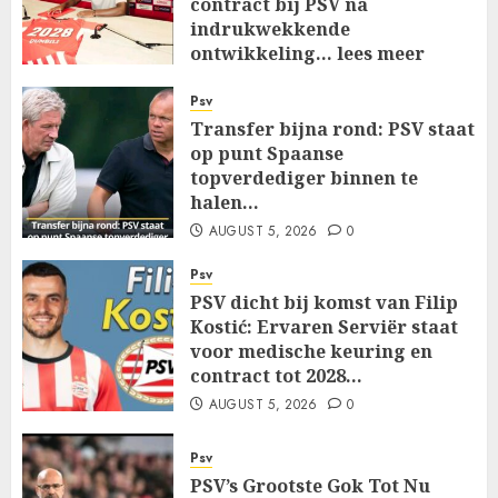
contract bij PSV na
indrukwekkende
ontwikkeling… lees meer
AUGUST 5, 2026
0
Psv
Transfer bijna rond: PSV staat
op punt Spaanse
topverdediger binnen te
halen…
AUGUST 5, 2026
0
Psv
PSV dicht bij komst van Filip
Kostić: Ervaren Serviër staat
voor medische keuring en
contract tot 2028…
AUGUST 5, 2026
0
Psv
PSV’s Grootste Gok Tot Nu