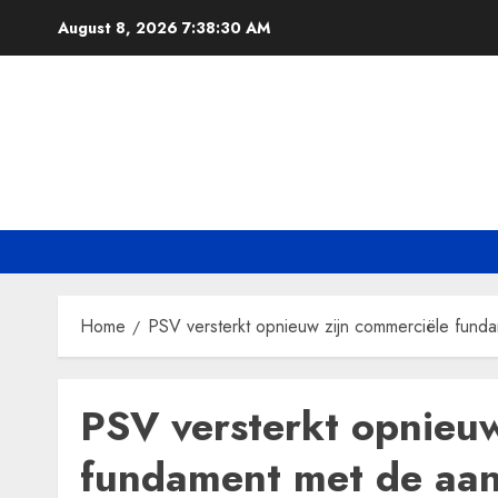
Skip
August 8, 2026
7:38:31 AM
to
content
Home
PSV versterkt opnieuw zijn commerciële fund
PSV versterkt opnieuw
fundament met de aan