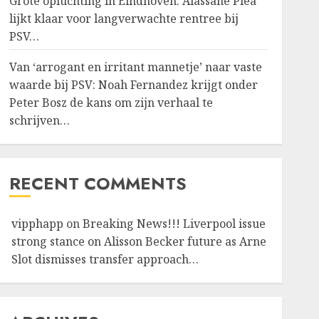
Grote opluchting in Eindhoven: Alassane Pléa
lijkt klaar voor langverwachte rentree bij
PSV…
Van ‘arrogant en irritant mannetje’ naar vaste
waarde bij PSV: Noah Fernandez krijgt onder
Peter Bosz de kans om zijn verhaal te
schrijven…
RECENT COMMENTS
vipphapp
on
Breaking News!!! Liverpool issue
strong stance on Alisson Becker future as Arne
Slot dismisses transfer approach…