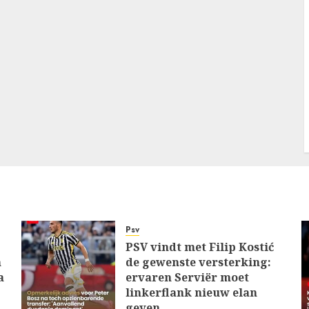
Psv
PSV vindt met Filip Kostić
n
de gewenste versterking:
a
ervaren Serviër moet
linkerflank nieuw elan
geven…