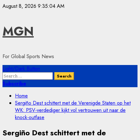
Skip
August 8, 2026
9:35:04 AM
to
content
MGN
For Global Sports News
Primary
Light/Dark Button
Menu
Search
for:
Subscribe
Home
Sergiño Dest schittert met de Verenigde Staten op het
WK: PSV-verdediger kijkt vol vertrouwen uit naar de
knock-outfase
Sergiño Dest schittert met de