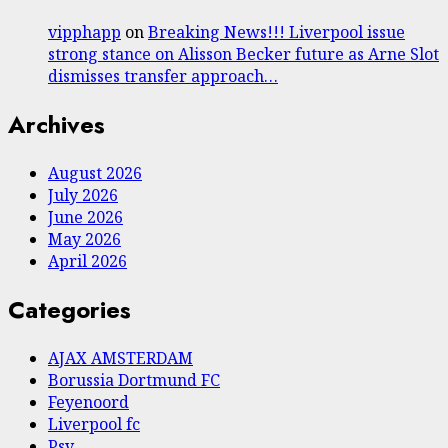
vipphapp
on
Breaking News!!! Liverpool issue
strong stance on Alisson Becker future as Arne Slot
dismisses transfer approach…
Archives
August 2026
July 2026
June 2026
May 2026
April 2026
Categories
AJAX AMSTERDAM
Borussia Dortmund FC
Feyenoord
Liverpool fc
Psv