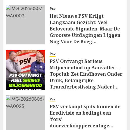
AUGUST 7, 2026
0
Psv
Het Nieuwe PSV Krijgt
Langzaam Gezicht: Veel
Belovende Signalen, Maar De
Grootste Uitdagingen Liggen
Nog Voor De Boeg…
AUGUST 7, 2026
0
Psv
PSV Ontvangt Serieus
Miljoenenbod op Aanvaller –
Topclub Zet Eindhoven Onder
Druk, Belangrijke
Transferbeslissing Nadert…
AUGUST 7, 2026
0
Psv
PSV verkoopt spits binnen de
Eredivisie en bedingt een
‘fors’
doorverkooppercentage…