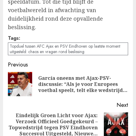
speeldatum. Tot die tijd blijft de
voetbalwereld in afwachting van
duidelijkheid rond deze opvallende
beslissing.
Tags:
Topduel tussen AFC Ajax en PSV Eindhoven op laatste moment
uitgesteld: chaos en vragen rond beslissing
Post
Previous
navigation
García oneens met Ajax-PSV-
Pre
discussie: “Als je voor Europees
pos
voetbal speelt, telt elke wedstrijd…
Next
Eindelijk Groen Licht voor Ajax:
Verzoek Officieel Goedgekeurd –
Next
Topwedstrijd tegen PSV Eindhoven
post:
Succesvol Uitgesteld, Nieuwe…