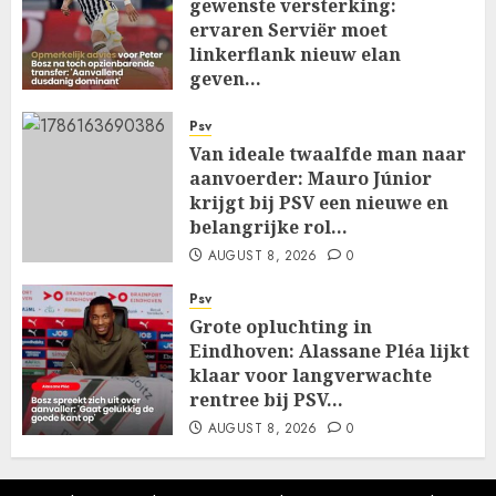
gewenste versterking:
ervaren Serviër moet
linkerflank nieuw elan
geven…
AUGUST 8, 2026
0
Psv
Van ideale twaalfde man naar
aanvoerder: Mauro Júnior
krijgt bij PSV een nieuwe en
belangrijke rol…
AUGUST 8, 2026
0
Psv
Grote opluchting in
Eindhoven: Alassane Pléa lijkt
klaar voor langverwachte
rentree bij PSV…
AUGUST 8, 2026
0