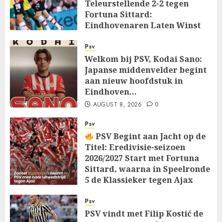
Teleurstellende 2-2 tegen
Fortuna Sittard:
Eindhovenaren Laten Winst
Glippen in Openingsduel…
Psv
AUGUST 8, 2026
0
Welkom bij PSV, Kodai Sano:
Japanse middenvelder begint
aan nieuw hoofdstuk in
Eindhoven…
AUGUST 8, 2026
0
Psv
PSV Begint aan Jacht op de
Titel: Eredivisie-seizoen
2026/2027 Start met Fortuna
Sittard, waarna in Speelronde
5 de Klassieker tegen Ajax
Wacht…
Psv
AUGUST 8, 2026
0
PSV vindt met Filip Kostić de