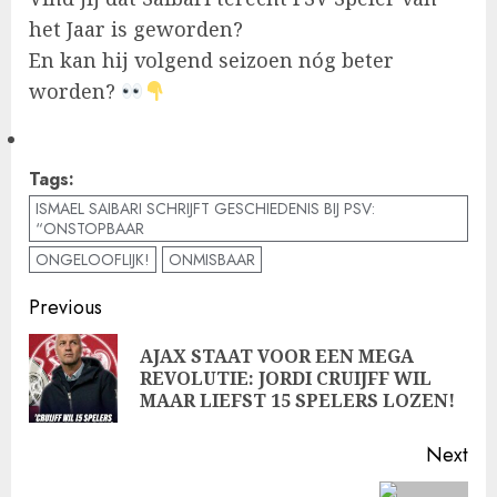
het Jaar is geworden?
En kan hij volgend seizoen nóg beter
worden?
Tags:
ISMAEL SAIBARI SCHRIJFT GESCHIEDENIS BIJ PSV:
“ONSTOPBAAR
ONGELOOFLIJK!
ONMISBAAR
Post
Previous
navigation
AJAX STAAT VOOR EEN MEGA
Pre
REVOLUTIE: JORDI CRUIJFF WIL
pos
MAAR LIEFST 15 SPELERS LOZEN!
Next