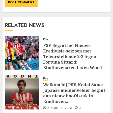
RELATED NEWS
Psv
PSV Begint het Nieuwe
Eredivisie-seizoen met
Teleurstellende 2-2 tegen
Fortuna Sittard:
Eindhovenaren Laten Winst
Glippen in Openingsduel…
Psv
AUGUST 8, 2026
0
Welkom bij PSV, Kodai Sano:
Japanse middenvelder begint
aan nieuw hoofdstuk in
Eindhoven…
AUGUST 8, 2026
0