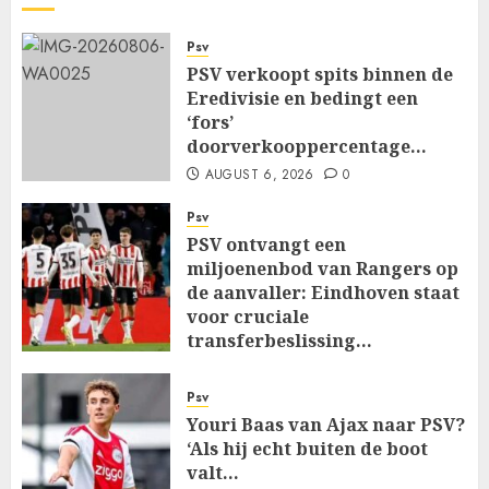
Psv
PSV verkoopt spits binnen de
Eredivisie en bedingt een
‘fors’
doorverkooppercentage…
AUGUST 6, 2026
0
Psv
PSV ontvangt een
miljoenenbod van Rangers op
de aanvaller: Eindhoven staat
voor cruciale
transferbeslissing…
AUGUST 6, 2026
0
Psv
Youri Baas van Ajax naar PSV?
‘Als hij echt buiten de boot
valt…