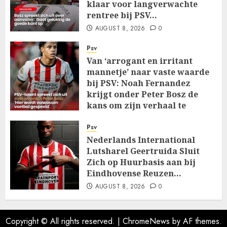
klaar voor langverwachte
rentree bij PSV…
AUGUST 8, 2026
0
Psv
Van ‘arrogant en irritant
mannetje’ naar vaste waarde
bij PSV: Noah Fernandez
krijgt onder Peter Bosz de
kans om zijn verhaal te
schrijven…
Psv
AUGUST 8, 2026
0
Nederlands International
Lutsharel Geertruida Sluit
Zich op Huurbasis aan bij
Eindhovense Reuzen…
AUGUST 8, 2026
0
Copyright © All rights reserved.
|
ChromeNews
by AF themes.