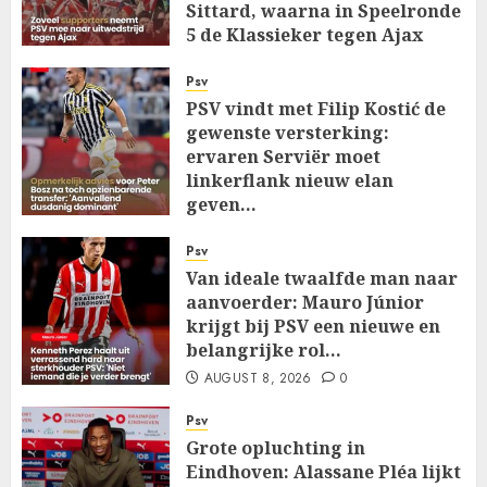
Sittard, waarna in Speelronde
5 de Klassieker tegen Ajax
Wacht…
Psv
AUGUST 8, 2026
0
PSV vindt met Filip Kostić de
gewenste versterking:
ervaren Serviër moet
linkerflank nieuw elan
geven…
AUGUST 8, 2026
0
Psv
Van ideale twaalfde man naar
aanvoerder: Mauro Júnior
krijgt bij PSV een nieuwe en
belangrijke rol…
AUGUST 8, 2026
0
Psv
Grote opluchting in
Eindhoven: Alassane Pléa lijkt