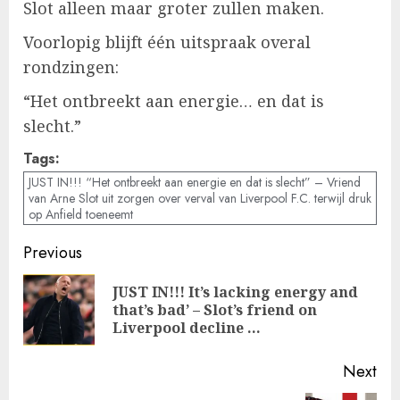
Slot alleen maar groter zullen maken.
Voorlopig blijft één uitspraak overal
rondzingen:
“Het ontbreekt aan energie… en dat is
slecht.”
Tags:
JUST IN!!! “Het ontbreekt aan energie en dat is slecht” – Vriend
van Arne Slot uit zorgen over verval van Liverpool F.C. terwijl druk
op Anfield toeneemt
Post
Previous
navigation
JUST IN!!! It’s lacking energy and
Pre
that’s bad’ – Slot’s friend on
pos
Liverpool decline …
Next