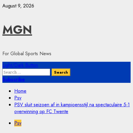
Skip
August 9, 2026
to
content
MGN
For Global Sports News
Primary
Light/Dark Button
Menu
Search
for:
Subscribe
Home
Psv
PSV sluit seizoen af in kampioensstijl na spectaculaire 5-1
overwinning op FC Twente
Psv