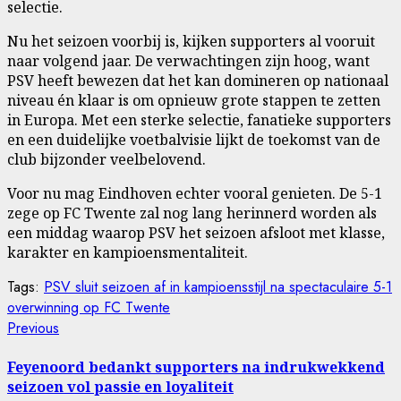
selectie.
Nu het seizoen voorbij is, kijken supporters al vooruit
naar volgend jaar. De verwachtingen zijn hoog, want
PSV heeft bewezen dat het kan domineren op nationaal
niveau én klaar is om opnieuw grote stappen te zetten
in Europa. Met een sterke selectie, fanatieke supporters
en een duidelijke voetbalvisie lijkt de toekomst van de
club bijzonder veelbelovend.
Voor nu mag Eindhoven echter vooral genieten. De 5-1
zege op FC Twente zal nog lang herinnerd worden als
een middag waarop PSV het seizoen afsloot met klasse,
karakter en kampioensmentaliteit.
Tags:
PSV sluit seizoen af in kampioensstijl na spectaculaire 5-1
overwinning op FC Twente
Post
Previous
Previous
post:
navigation
Feyenoord bedankt supporters na indrukwekkend
seizoen vol passie en loyaliteit