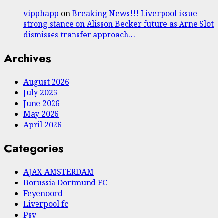
vipphapp
on
Breaking News!!! Liverpool issue
strong stance on Alisson Becker future as Arne Slot
dismisses transfer approach…
Archives
August 2026
July 2026
June 2026
May 2026
April 2026
Categories
AJAX AMSTERDAM
Borussia Dortmund FC
Feyenoord
Liverpool fc
Psv