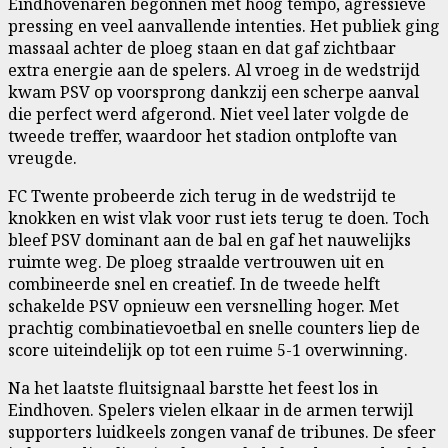
Eindhovenaren begonnen met hoog tempo, agressieve
pressing en veel aanvallende intenties. Het publiek ging
massaal achter de ploeg staan en dat gaf zichtbaar
extra energie aan de spelers. Al vroeg in de wedstrijd
kwam PSV op voorsprong dankzij een scherpe aanval
die perfect werd afgerond. Niet veel later volgde de
tweede treffer, waardoor het stadion ontplofte van
vreugde.
FC Twente probeerde zich terug in de wedstrijd te
knokken en wist vlak voor rust iets terug te doen. Toch
bleef PSV dominant aan de bal en gaf het nauwelijks
ruimte weg. De ploeg straalde vertrouwen uit en
combineerde snel en creatief. In de tweede helft
schakelde PSV opnieuw een versnelling hoger. Met
prachtig combinatievoetbal en snelle counters liep de
score uiteindelijk op tot een ruime 5-1 overwinning.
Na het laatste fluitsignaal barstte het feest los in
Eindhoven. Spelers vielen elkaar in de armen terwijl
supporters luidkeels zongen vanaf de tribunes. De sfeer