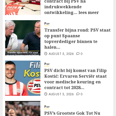
contract bij PSV na
indrukwekkende
ontwikkeling… lees meer
AUGUST 5, 2026
0
Psv
Transfer bijna rond: PSV staat
op punt Spaanse
topverdediger binnen te
halen…
AUGUST 5, 2026
0
Psv
PSV dicht bij komst van Filip
Kostić: Ervaren Serviër staat
voor medische keuring en
contract tot 2028…
AUGUST 5, 2026
0
Psv
PSV’s Grootste Gok Tot Nu