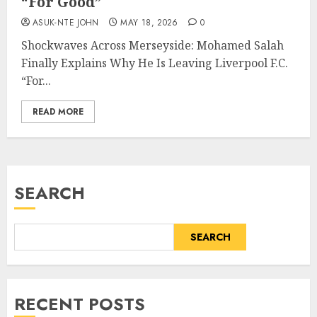
“For Good”
ASUK-NTE JOHN
MAY 18, 2026
0
Shockwaves Across Merseyside: Mohamed Salah
Finally Explains Why He Is Leaving Liverpool F.C.
“For...
READ MORE
SEARCH
SEARCH
RECENT POSTS